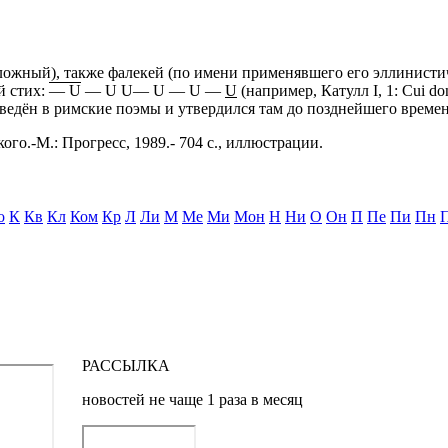
сложный), также фалекей (по имени применявшего его эллинисти
й стих:
— U
— U U— U — U —
U
(например, Катулл I, 1: Cui do
введён в римские поэмы и утвердился там до позднейшего времен
ого.-М.: Прогресс, 1989.- 704 с., иллюстрации.
о
К
Кв
Кл
Ком
Кр
Л
Ли
М
Ме
Ми
Мон
Н
Ни
О
Он
П
Пе
Пи
Пн
РАССЫЛКА
новостей не чаще 1 раза в месяц