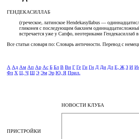
ГЕНДЕКАСИЛЛАБ
(греческое, латинское Hendekasyllabus — одиннадцати
гликонея с последующим бакхием одиннадцатисложны
встречается уже у Сапфо, неотериками Гендекасиллаб 
Все статьи словаря по: Словарь античности. Перевод с немецк
А
Ад
Ам
Ап
Ар
Ас
Б
Бл
В
Ви
Г
Ге
Ги
Гн
Д
Ди
Дл
Е, Ж
З
И
И
Фл
Х
Ц, Ч
Ш
Э
Эм
Эр
Ю, Я
Прил.
НОВОСТИ КЛУБА
ПРИСТРОЙКИ