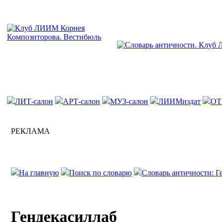
ЛИТ-салон
АРТ-салон
МУЗ-салон
ЛИИМиздат
ОТ
РЕКЛАМА
На главную
Поиск по словарю
Словарь античности: Ге
Гендекасиллаб