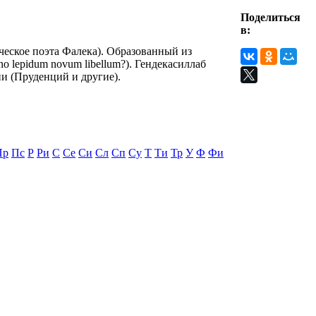
Поделиться
в:
ческое поэта Фалека). Образованный из
no lepidum novum libellum?). Гендекасиллаб
и (Пруденций и другие).
Пр
Пс
Р
Ри
С
Се
Си
Сл
Сп
Су
Т
Ти
Тр
У
Ф
Фи