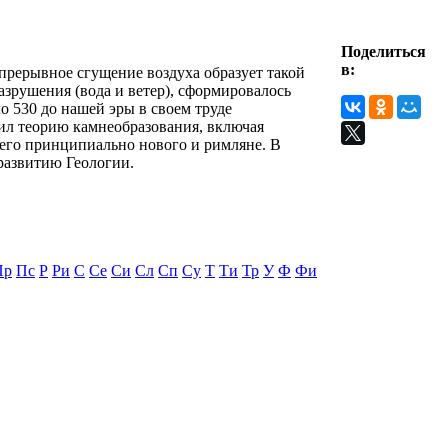
Поделиться
в:
прерывное сгущение воздуха образует такой
зрушения (вода и ветер), сформировалось
о 530 до нашей эры в своем труде
ил теорию камнеобразования, включая
ичего принципиально нового и римляне. В
 развитию Геологии.
Пр
Пс
Р
Ри
С
Се
Си
Сл
Сп
Су
Т
Ти
Тр
У
Ф
Фи