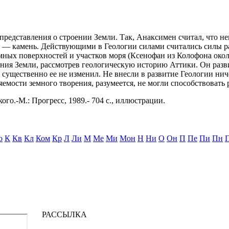
редставления о строении Земли. Так, Анаксимен считал, что не
 — камень. Действующими в Геологии силами считались силы ра
мных поверхностей и участков моря (Ксенофан из Колофона окол
ения Земли, рассмотрев геологическую историю Аттики. Он разв
о существенно ее не изменил. Не внесли в развитие Геологии н
емости земного творения, разумеется, не могли способствовать
ого.-М.: Прогресс, 1989.- 704 с., иллюстрации.
о
К
Кв
Кл
Ком
Кр
Л
Ли
М
Ме
Ми
Мон
Н
Ни
О
Он
П
Пе
Пи
Пн
РАССЫЛКА