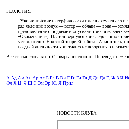
ГЕОЛОГИЯ
. Уже ионийские натурфилософы имели схематические п
ряд явлений: воздух — ветер — облака — вода — земля
представление о подъеме и опускании значительных зе
«Окаменения»). Платон вернулся к исследованию стро
металлогенез. Над этой теорией работал Аристотель, н
поздней античности христианские воззрения о неизменя
Все статьи словаря по: Словарь античности. Перевод с немецк
А
Ад
Ам
Ап
Ар
Ас
Б
Бл
В
Ви
Г
Ге
Ги
Гн
Д
Ди
Дл
Е, Ж
З
И
И
Фл
Х
Ц, Ч
Ш
Э
Эм
Эр
Ю, Я
Прил.
НОВОСТИ КЛУБА