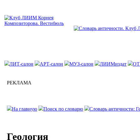
ЛИТ-салон
АРТ-салон
МУЗ-салон
ЛИИМиздат
ОТ
РЕКЛАМА
На главную
Поиск по словарю
Словарь античности: Ге
Геология