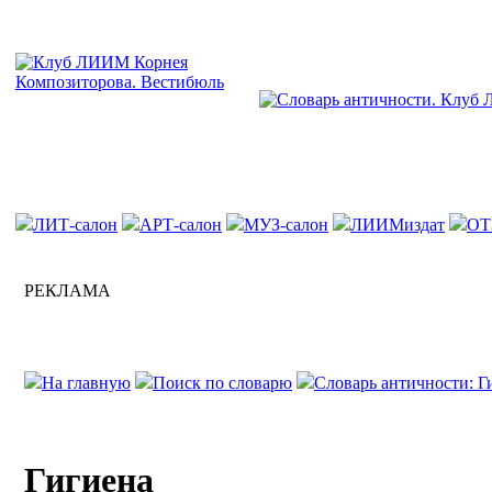
ЛИТ-салон
АРТ-салон
МУЗ-салон
ЛИИМиздат
ОТ
РЕКЛАМА
На главную
Поиск по словарю
Словарь античности: Г
Гигиена