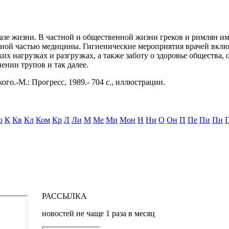
бразе жизни. В частной и общественной жизни греков и римлян и
тавной частью медицины. Гигиенические мероприятия врачей вкл
их нагрузках и разгрузках, а также заботу о здоровье общества,
ении трупов и так далее.
ого.-М.: Прогресс, 1989.- 704 с., иллюстрации.
о
К
Кв
Кл
Ком
Кр
Л
Ли
М
Ме
Ми
Мон
Н
Ни
О
Он
П
Пе
Пи
Пн
РАССЫЛКА
новостей не чаще 1 раза в месяц