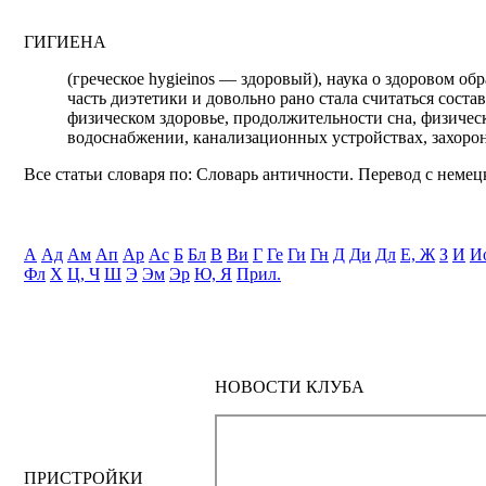
ГИГИЕНА
(греческое hygieinos — здоровый), наука о здоровом о
часть диэтетики и довольно рано стала считаться сос
физическом здоровье, продолжительности сна, физическ
водоснабжении, канализационных устройствах, захорон
Все статьи словаря по: Словарь античности. Перевод с немецк
А
Ад
Ам
Ап
Ар
Ас
Б
Бл
В
Ви
Г
Ге
Ги
Гн
Д
Ди
Дл
Е, Ж
З
И
И
Фл
Х
Ц, Ч
Ш
Э
Эм
Эр
Ю, Я
Прил.
НОВОСТИ КЛУБА
ПРИСТРОЙКИ