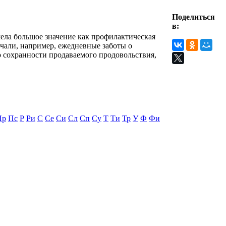
Поделиться
в:
мела большое значение как профилактическая
ючали, например, ежедневные заботы о
 о сохранности продаваемого продовольствия,
Пр
Пс
Р
Ри
С
Се
Си
Сл
Сп
Су
Т
Ти
Тр
У
Ф
Фи