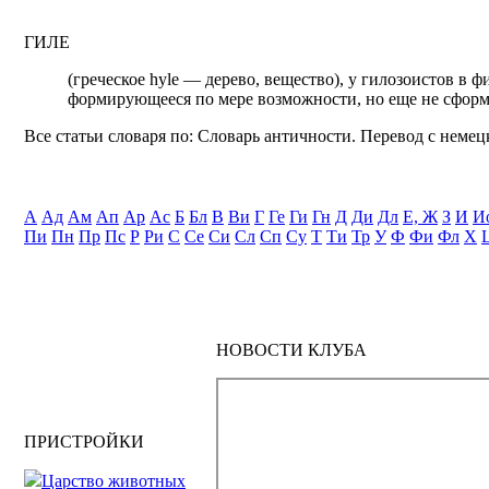
ГИЛЕ
(греческое hyle — дерево, вещество), у гилозоистов в
формирующееся по мере возможности, но еще не сформ
Все статьи словаря по: Словарь античности. Перевод с немецк
А
Ад
Ам
Ап
Ар
Ас
Б
Бл
В
Ви
Г
Ге
Ги
Гн
Д
Ди
Дл
Е, Ж
З
И
И
Пи
Пн
Пр
Пс
Р
Ри
С
Се
Си
Сл
Сп
Су
Т
Ти
Тр
У
Ф
Фи
Фл
Х
НОВОСТИ КЛУБА
ПРИСТРОЙКИ
Царство животных