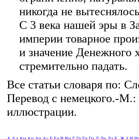
никогда не вытеснялос
С 3 века нашей эры в 
империи товарное произ
и значение Денежного х
стремительно падать.
Все статьи словаря по: С
Перевод с немецкого.-М.: 
иллюстрации.
А
Ад
Ам
Ап
Ар
Ас
Б
Бл
В
Ви
Г
Ге
Ги
Гн
Д
Ди
Дл
Е, Ж
З
И
И