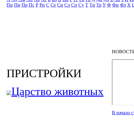
Пи
Пн
Пр
Пс
Р
Ри
С
Се
Си
Сл
Сп
Су
Т
Ти
Тр
У
Ф
Фи
Фл
Х
НОВОСТ
ПРИСТРОЙКИ
Царство животных
В начало 