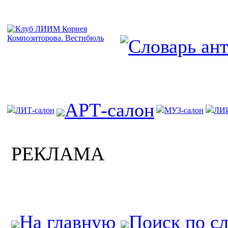
АРТ-салон
ЛИТ-салон
МУЗ-салон
ЛИ
РЕКЛАМА
На главную
Поиск по с