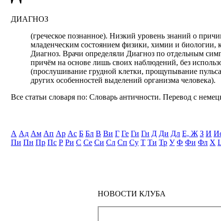
ДИАГНОЗ
(греческое познанное). Низкий уровень знаний о прич
младенческим состоянием физики, химии и биологии, к
Диагноз. Врачи определяли Диагноз по отдельным симпт
причём на основе лишь своих наблюдений, без использ
(прослушивание грудной клетки, прощупывание пульса 
других особенностей выделений организма человека).
Все статьи словаря по: Словарь античности. Перевод с немецк
А
Ад
Ам
Ап
Ар
Ас
Б
Бл
В
Ви
Г
Ге
Ги
Гн
Д
Ди
Дл
Е, Ж
З
И
И
Пи
Пн
Пр
Пс
Р
Ри
С
Се
Си
Сл
Сп
Су
Т
Ти
Тр
У
Ф
Фи
Фл
Х
НОВОСТИ КЛУБА