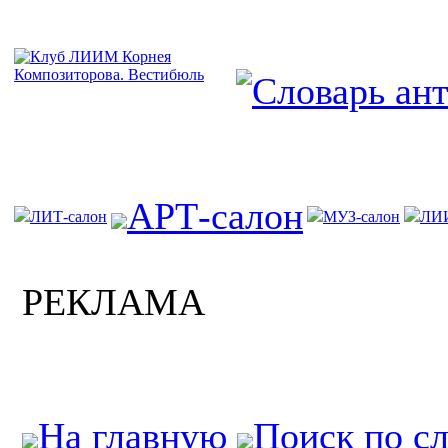
АРТ-салон
ЛИТ-салон
МУЗ-салон
ЛИ
РЕКЛАМА
На главную
Поиск по с