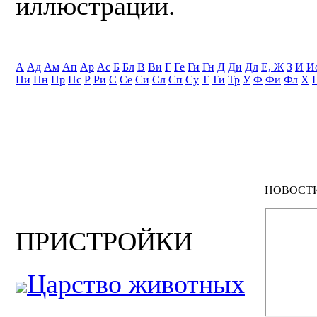
иллюстрации.
А
Ад
Ам
Ап
Ар
Ас
Б
Бл
В
Ви
Г
Ге
Ги
Гн
Д
Ди
Дл
Е, Ж
З
И
И
Пи
Пн
Пр
Пс
Р
Ри
С
Се
Си
Сл
Сп
Су
Т
Ти
Тр
У
Ф
Фи
Фл
Х
НОВОСТ
ПРИСТРОЙКИ
Царство животных