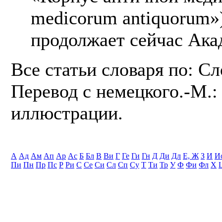
medicorum antiquorum»)
продолжает сейчас Ака
Все статьи словаря по: С
Перевод с немецкого.-М.: 
иллюстрации.
А
Ад
Ам
Ап
Ар
Ас
Б
Бл
В
Ви
Г
Ге
Ги
Гн
Д
Ди
Дл
Е, Ж
З
И
И
Пи
Пн
Пр
Пс
Р
Ри
С
Се
Си
Сл
Сп
Су
Т
Ти
Тр
У
Ф
Фи
Фл
Х