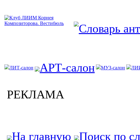
АРТ-салон
ЛИТ-салон
МУЗ-салон
ЛИ
РЕКЛАМА
На главную
Поиск по с