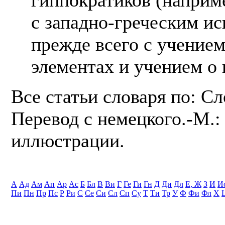
с западно-греческим ис
прежде всего с учение
элементах и учением о 
Все статьи словаря по: С
Перевод с немецкого.-М.: 
иллюстрации.
А
Ад
Ам
Ап
Ар
Ас
Б
Бл
В
Ви
Г
Ге
Ги
Гн
Д
Ди
Дл
Е, Ж
З
И
И
Пи
Пн
Пр
Пс
Р
Ри
С
Се
Си
Сл
Сп
Су
Т
Ти
Тр
У
Ф
Фи
Фл
Х