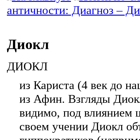
античности: Диагноз – Ди
Диокл
ДИОКЛ
из Кариста (4 век до н
из Афин. Взгляды Диок
видимо, под влиянием 
своем учении Диокл об
гиппократиков (наприм