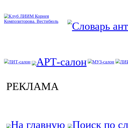
АРТ-салон
ЛИТ-салон
МУЗ-салон
ЛИ
РЕКЛАМА
На главную
Поиск по с