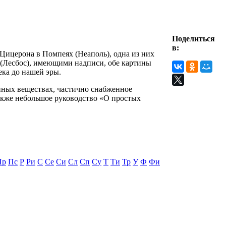
Поделиться
в:
 Цицерона в Помпеях (Неаполь), одна из них
 (Лесбос), имеющими надписи, обе картины
ека до нашей эры.
енных веществах, частично снабженное
акже небольшое руководство «О простых
Пр
Пс
Р
Ри
С
Се
Си
Сл
Сп
Су
Т
Ти
Тр
У
Ф
Фи