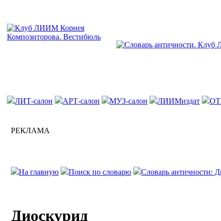
ЛИТ-салон
АРТ-салон
МУЗ-салон
ЛИИМиздат
ОТ
РЕКЛАМА
На главную
Поиск по словарю
Словарь античности: Д
Диоскурид