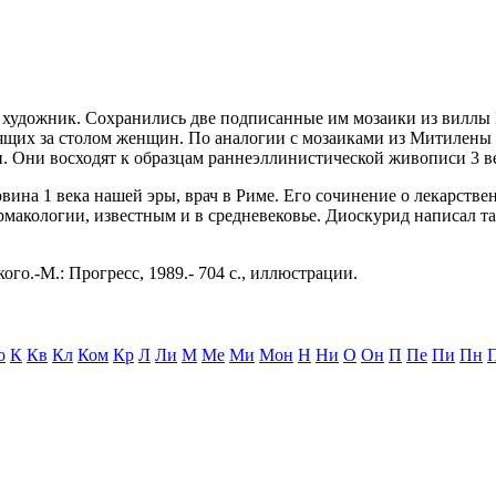
ий художник. Сохранились две подписанные им мозаики из виллы
ящих за столом женщин. По аналогии с мозаиками из Митилены
. Они восходят к образцам раннеэллинистической живописи 3 в
вина 1 века нашей эры, врач в Риме. Его сочинение о лекарств
акологии, известным и в средневековье. Диоскурид написал т
ого.-М.: Прогресс, 1989.- 704 с., иллюстрации.
о
К
Кв
Кл
Ком
Кр
Л
Ли
М
Ме
Ми
Мон
Н
Ни
О
Он
П
Пе
Пи
Пн