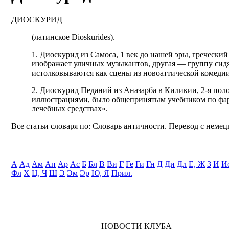
ДИОСКУРИД
(латинское Dioskurides).
1. Диоскурид из Самоса, 1 век до нашей эры, греческ
изображает уличных музыкантов, другая — группу сид
истолковываются как сцены из новоаттической комедии
2. Диоскурид Педаний из Аназарба в Киликии, 2-я поло
иллюстрациями, было общепринятым учебником по фарм
лечебных средствах».
Все статьи словаря по: Словарь античности. Перевод с немецк
А
Ад
Ам
Ап
Ар
Ас
Б
Бл
В
Ви
Г
Ге
Ги
Гн
Д
Ди
Дл
Е, Ж
З
И
И
Фл
Х
Ц, Ч
Ш
Э
Эм
Эр
Ю, Я
Прил.
НОВОСТИ КЛУБА