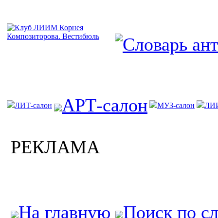
АРТ-салон
ЛИТ-салон
МУЗ-салон
ЛИ
РЕКЛАМА
На главную
Поиск по с