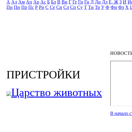
А
Ад
Ам
Ап
Ар
Ас
Б
Бл
В
Ви
Г
Ге
Ги
Гн
Д
Ди
Дл
Е, Ж
З
И
И
Пи
Пн
Пр
Пс
Р
Ри
С
Се
Си
Сл
Сп
Су
Т
Ти
Тр
У
Ф
Фи
Фл
Х
НОВОСТ
ПРИСТРОЙКИ
Царство животных
В начало 