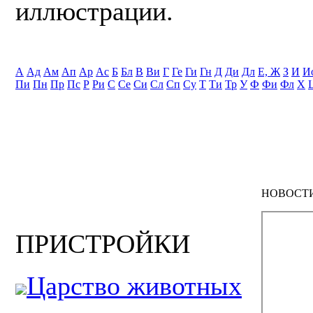
иллюстрации.
А
Ад
Ам
Ап
Ар
Ас
Б
Бл
В
Ви
Г
Ге
Ги
Гн
Д
Ди
Дл
Е, Ж
З
И
И
Пи
Пн
Пр
Пс
Р
Ри
С
Се
Си
Сл
Сп
Су
Т
Ти
Тр
У
Ф
Фи
Фл
Х
НОВОСТ
ПРИСТРОЙКИ
Царство животных