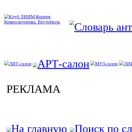
АРТ-салон
ЛИТ-салон
МУЗ-салон
ЛИ
РЕКЛАМА
На главную
Поиск по с