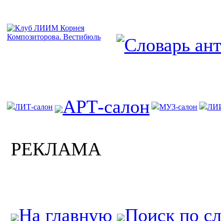
АРТ-салон
ЛИТ-салон
МУЗ-салон
ЛИ
РЕКЛАМА
На главную
Поиск по с