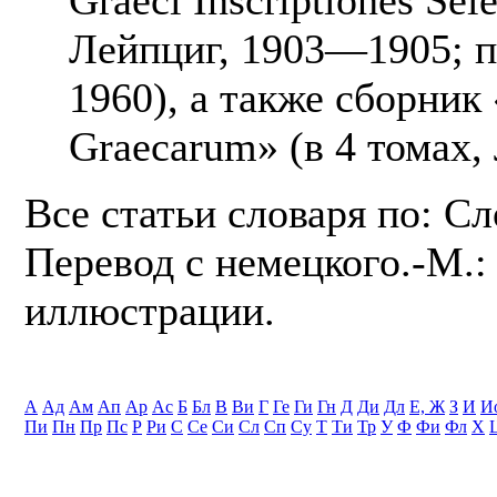
Лейпциг, 1903—1905; п
1960), а также сборник 
Graecarum» (в 4 томах,
Все статьи словаря по: С
Перевод с немецкого.-М.: 
иллюстрации.
А
Ад
Ам
Ап
Ар
Ас
Б
Бл
В
Ви
Г
Ге
Ги
Гн
Д
Ди
Дл
Е, Ж
З
И
И
Пи
Пн
Пр
Пс
Р
Ри
С
Се
Си
Сл
Сп
Су
Т
Ти
Тр
У
Ф
Фи
Фл
Х