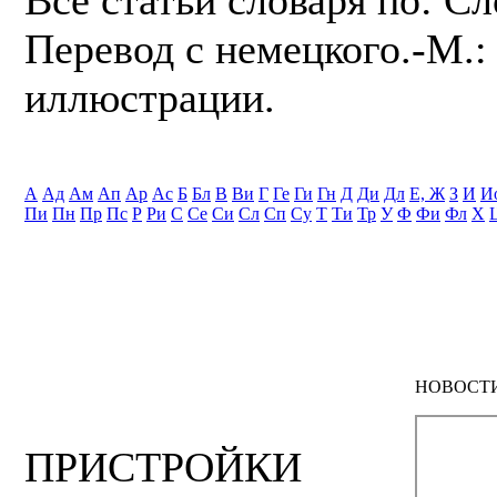
Перевод с немецкого.-М.: 
иллюстрации.
А
Ад
Ам
Ап
Ар
Ас
Б
Бл
В
Ви
Г
Ге
Ги
Гн
Д
Ди
Дл
Е, Ж
З
И
И
Пи
Пн
Пр
Пс
Р
Ри
С
Се
Си
Сл
Сп
Су
Т
Ти
Тр
У
Ф
Фи
Фл
Х
НОВОСТ
ПРИСТРОЙКИ