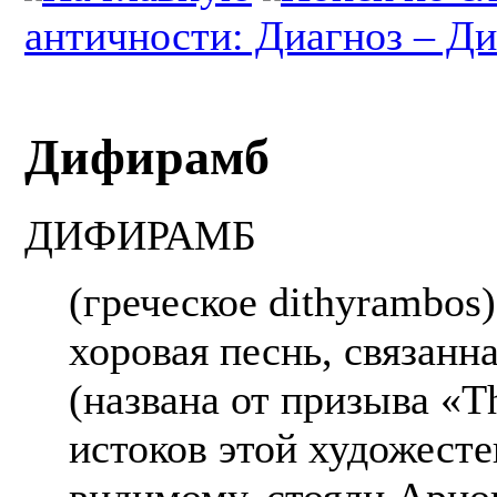
античности: Диагноз – Ди
Дифирамб
ДИФИРАМБ
(греческое dithyrambos)
хоровая песнь, связанн
(названа от призыва «T
истоков этой художест
видимому, стояли Арио