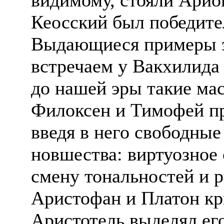
Кеосский был победите
Выдающиеся примеры э
встречаем у Вакхилида
до нашей эры такие ма
Филоксен и Тимофей п
введя в него свободны
новшества: виртуозное 
смену тональностей и р
Аристофан и Платон к
Аристотель выделял его