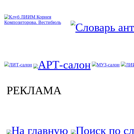
АРТ-салон
ЛИТ-салон
МУЗ-салон
ЛИ
РЕКЛАМА
На главную
Поиск по с