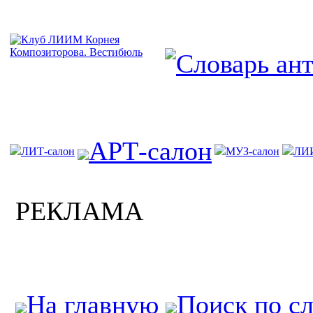
АРТ-салон
ЛИТ-салон
МУЗ-салон
ЛИ
РЕКЛАМА
На главную
Поиск по с