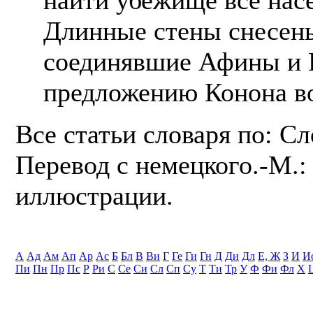
Длинные стены снесены
соединявшие Афины и 
предложению Конона в
Все статьи словаря по: С
Перевод с немецкого.-М.: 
иллюстрации.
А
Ад
Ам
Ап
Ар
Ас
Б
Бл
В
Ви
Г
Ге
Ги
Гн
Д
Ди
Дл
Е, Ж
З
И
И
Пи
Пн
Пр
Пс
Р
Ри
С
Се
Си
Сл
Сп
Су
Т
Ти
Тр
У
Ф
Фи
Фл
Х