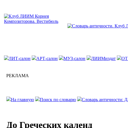
ЛИТ-салон
АРТ-салон
МУЗ-салон
ЛИИМиздат
ОТ
РЕКЛАМА
На главную
Поиск по словарю
Словарь античности: 
До Греческих календ