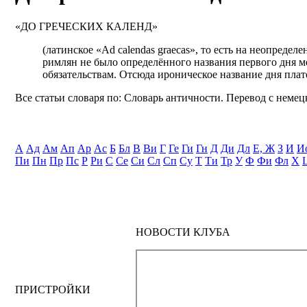
«ДО ГРЕЧЕСКИХ КАЛЕНД»
(латинское «Ad calendas graecas», то есть на неопредел
римлян не было определённого названия первого дня 
обязательствам. Отсюда ироническое название дня пла
Все статьи словаря по: Словарь античности. Перевод с немецк
А
Ад
Ам
Ап
Ар
Ас
Б
Бл
В
Ви
Г
Ге
Ги
Гн
Д
Ди
Дл
Е, Ж
З
И
И
Пи
Пн
Пр
Пс
Р
Ри
С
Се
Си
Сл
Сп
Су
Т
Ти
Тр
У
Ф
Фи
Фл
Х
НОВОСТИ КЛУБА
ПРИСТРОЙКИ