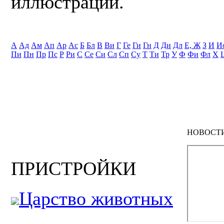
иллюстрации.
А
Ад
Ам
Ап
Ар
Ас
Б
Бл
В
Ви
Г
Ге
Ги
Гн
Д
Ди
Дл
Е, Ж
З
И
И
Пи
Пн
Пр
Пс
Р
Ри
С
Се
Си
Сл
Сп
Су
Т
Ти
Тр
У
Ф
Фи
Фл
Х
НОВОСТ
ПРИСТРОЙКИ
Царство животных