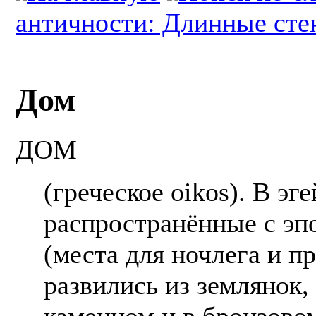
античности: Длинные сте
Дом
ДОМ
(греческое oikos). В эг
распространённые с эп
(места для ночлега и п
развились из землянок
каменном и в бронзово