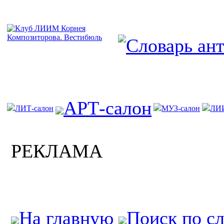
АРТ-салон
ЛИТ-салон
МУЗ-салон
ЛИ
РЕКЛАМА
На главную
Поиск по с