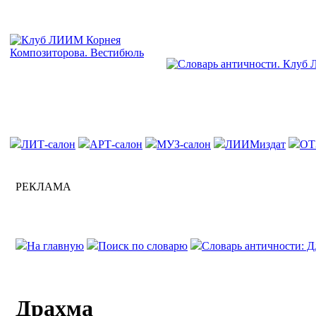
ЛИТ-салон
АРТ-салон
МУЗ-салон
ЛИИМиздат
ОТ
РЕКЛАМА
На главную
Поиск по словарю
Словарь античности: 
Драхма