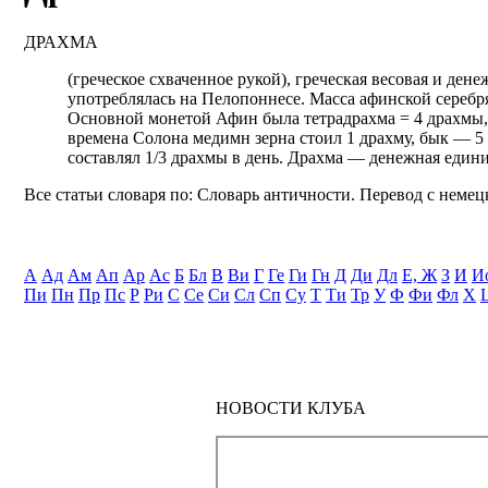
ДРАХМА
(греческое схваченное рукой), греческая весовая и ден
употреблялась на Пелопоннесе. Масса афинской серебря
Основной монетой Афин была тетрадрахма = 4 драхмы, 
времена Солона медимн зерна стоил 1 драхму, бык — 
составлял 1/3 драхмы в день. Драхма — денежная един
Все статьи словаря по: Словарь античности. Перевод с немецк
А
Ад
Ам
Ап
Ар
Ас
Б
Бл
В
Ви
Г
Ге
Ги
Гн
Д
Ди
Дл
Е, Ж
З
И
И
Пи
Пн
Пр
Пс
Р
Ри
С
Се
Си
Сл
Сп
Су
Т
Ти
Тр
У
Ф
Фи
Фл
Х
НОВОСТИ КЛУБА