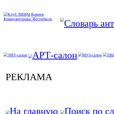
АРТ-салон
ЛИТ-салон
МУЗ-салон
ЛИ
РЕКЛАМА
На главную
Поиск по с