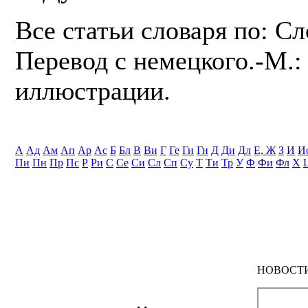
Все статьи словаря по: С
Перевод с немецкого.-М.: 
иллюстрации.
А
Ад
Ам
Ап
Ар
Ас
Б
Бл
В
Ви
Г
Ге
Ги
Гн
Д
Ди
Дл
Е, Ж
З
И
И
Пи
Пн
Пр
Пс
Р
Ри
С
Се
Си
Сл
Сп
Су
Т
Ти
Тр
У
Ф
Фи
Фл
Х
НОВОСТ