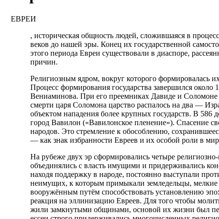
ЕВРЕИ
, историческая общность людей, сложившаяся в процесс
веков до нашей эры. Конец их государственной самост
этого периода Евреи существовали в диаспоре, рассеян
причин.
Религиозным ядром, вокруг которого формировалась их
Процесс формирования государства завершился около 1
Вениаминова. При его преемниках Давиде и Соломоне (
смерти царя Соломона царство распалось на два — Изра
объектом нападения более крупных государств. В 586 
город Вавилон («Вавилонское пленение»). Спасение св
народов. Это стремление к обособлению, сохранившеес
— как знак избранности Евреев и их особой роли в ми
На рубеже двух эр сформировались четыре религиозно-
объединялись с власть имущими и придерживались конс
находя поддержку в народе, постоянно выступали проти
неимущих, к которым примыкали земледельцы, мелкие 
вооружённым путём способствовать установлению эпохи
реакция на эллинизацию Евреев. Для того чтобы молитва
жили замкнутыми общинами, основой их жизни был пе
ессеи строго придерживались многочисленных религи