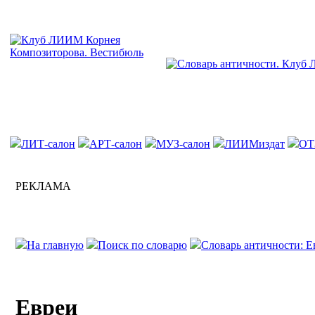
ЛИТ-салон
АРТ-салон
МУЗ-салон
ЛИИМиздат
ОТ
РЕКЛАМА
На главную
Поиск по словарю
Словарь античности: Е
Евреи