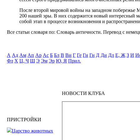
После второй мировой войны на западном побережье М
200 нашей эры. В них содержится новый интересный ма
собой этап в процессе возникновения и распространени
Все статьи словаря по: Словарь античности. Перевод с немецк
А
Ад
Ам
Ап
Ар
Ас
Б
Бл
В
Ви
Г
Ге
Ги
Гн
Д
Ди
Дл
Е, Ж
З
И
И
Фл
Х
Ц, Ч
Ш
Э
Эм
Эр
Ю, Я
Прил.
НОВОСТИ КЛУБА
ПРИСТРОЙКИ
Царство животных