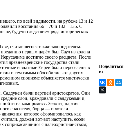
ившего, по всей видимости, на рубеже 13 и 12
 подавили восстания 66—70 и 132—135. С
аньше, будучи следствием ряда исторических
хве, считавшегося также законодателем.
о преданию первым царём был Саул из колена
 Иерусалиме достигло своего расцвета. После
етия древнееврейские государства стали
Поделиться
житочные и знатные Евреи были переселены в
в:
лигии и тем самым обособились от других
временном сионизме объясняется мистически
игиозных.
и. Саддукеи были партией аристократов. Они
средние слои, враждовали с саддукеями и,
ы пойти на компромисс. Зелоты, партия
ого спасителя, борца — и хотели
о движения, которое сформировалось как
 считали, должен вот-вот наступить, ессеи
х соприкасавшийся с палеохристианством;