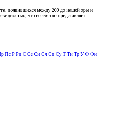
га, появившихся между 200 до нашей эры и
евидностью, что ессейство представляет
Пр
Пс
Р
Ри
С
Се
Си
Сл
Сп
Су
Т
Ти
Тр
У
Ф
Фи