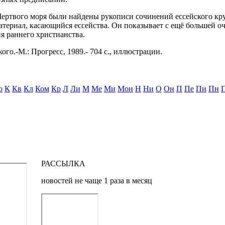
ертвого моря были найдены рукописи сочинений ессейского кру
териал, касающийся ессейства. Он показывает с ещё большей оч
я раннего христианства.
ого.-М.: Прогресс, 1989.- 704 с., иллюстрации.
о
К
Кв
Кл
Ком
Кр
Л
Ли
М
Ме
Ми
Мон
Н
Ни
О
Он
П
Пе
Пи
Пн
РАССЫЛКА
новостей не чаще 1 раза в месяц