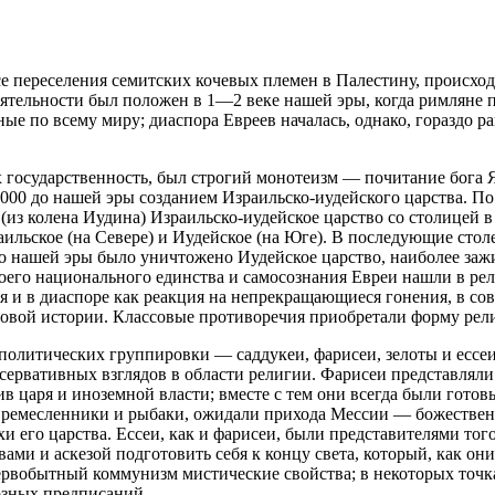
е переселения семитских кочевых племен в Палестину, происход
оятельности был положен в 1—2 веке нашей эры, когда римляне
ные по всему миру; диаспора Евреев началась, однако, гораздо р
 государственность, был строгий монотеизм — почитание бога Я
000 до нашей эры созданием Израильско-иудейского царства. П
из колена Иудина) Израильско-иудейское царство со столицей в
ильское (на Севере) и Иудейское (на Юге). В последующие стол
до нашей эры было уничтожено Иудейское царство, наиболее за
оего национального единства и самосознания Евреи нашли в ре
я и в диаспоре как реакция на непрекращающиеся гонения, в со
ровой истории. Классовые противоречия приобретали форму рел
политических группировки — саддукеи, фарисеи, зелоты и ессе
ервативных взглядов в области религии. Фарисеи представляли 
в царя и иноземной власти; вместе с тем они всегда были готов
ремесленники и рыбаки, ожидали прихода Мессии — божественн
 его царства. Ессеи, как и фарисеи, были представителями тог
ми и аскезой подготовить себя к концу света, который, как они
рвобытный коммунизм мистические свойства; в некоторых точка
озных предписаний.