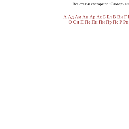
Все статьи словаря по: Словарь ан
А
Ад
Ам
Ап
Ар
Ас
Б
Бл
В
Ви
Г
О
Он
П
Пе
Пи
Пн
Пр
Пс
Р
Ри