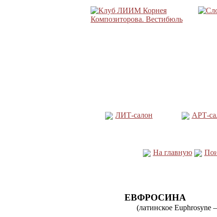
ЛИТ-салон
АРТ-са
На главную
Пои
ЕВФРОСИНА
(латинское Euphrosyne —