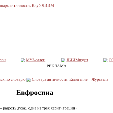
лон
МУЗ-салон
ЛИИМиздат
О
РЕКЛАМА
ск по словарю
Словарь античности: Евангелие – Журавель
Евфросина
 радость духа), одна из трех харит (граций).