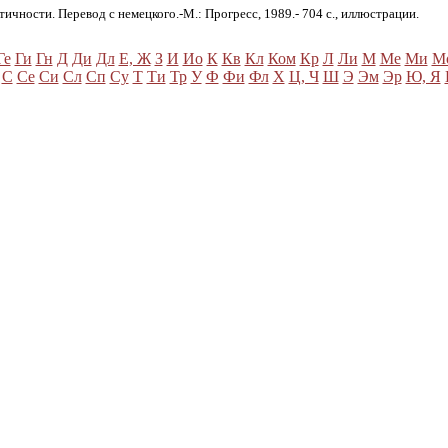
тичности. Перевод с немецкого.-М.: Прогресс, 1989.- 704 с., иллюстрации.
Ге
Ги
Гн
Д
Ди
Дл
Е, Ж
З
И
Ио
К
Кв
Кл
Ком
Кр
Л
Ли
М
Ме
Ми
М
С
Се
Си
Сл
Сп
Су
Т
Ти
Тр
У
Ф
Фи
Фл
Х
Ц, Ч
Ш
Э
Эм
Эр
Ю, Я