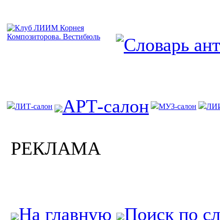
АРТ-салон
ЛИТ-салон
МУЗ-салон
ЛИ
РЕКЛАМА
На главную
Поиск по с