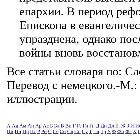
епархии. В период реф
Епископа в евангеличе
упразднена, однако по
войны вновь восстанов
Все статьи словаря по: С
Перевод с немецкого.-М.: 
иллюстрации.
А
Ад
Ам
Ап
Ар
Ас
Б
Бл
В
Ви
Г
Ге
Ги
Гн
Д
Ди
Дл
Е, Ж
З
И
И
Пи
Пн
Пр
Пс
Р
Ри
С
Се
Си
Сл
Сп
Су
Т
Ти
Тр
У
Ф
Фи
Фл
Х