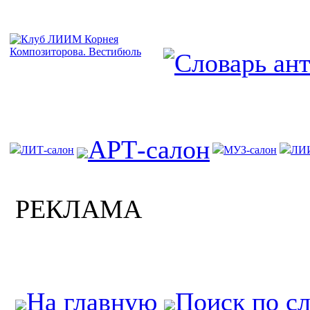
АРТ-салон
ЛИТ-салон
МУЗ-салон
ЛИ
РЕКЛАМА
На главную
Поиск по с