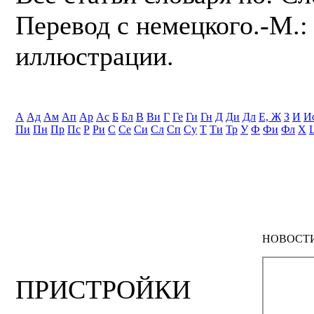
Перевод с немецкого.-М.: 
иллюстрации.
А
Ад
Ам
Ап
Ар
Ас
Б
Бл
В
Ви
Г
Ге
Ги
Гн
Д
Ди
Дл
Е, Ж
З
И
И
Пи
Пн
Пр
Пс
Р
Ри
С
Се
Си
Сл
Сп
Су
Т
Ти
Тр
У
Ф
Фи
Фл
Х
НОВОСТ
ПРИСТРОЙКИ