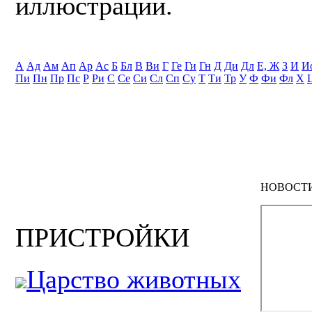
иллюстрации.
А
Ад
Ам
Ап
Ар
Ас
Б
Бл
В
Ви
Г
Ге
Ги
Гн
Д
Ди
Дл
Е, Ж
З
И
И
Пи
Пн
Пр
Пс
Р
Ри
С
Се
Си
Сл
Сп
Су
Т
Ти
Тр
У
Ф
Фи
Фл
Х
НОВОСТ
ПРИСТРОЙКИ
Царство животных