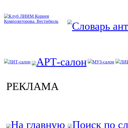
АРТ-салон
ЛИТ-салон
МУЗ-салон
ЛИ
РЕКЛАМА
На главную
Поиск по с