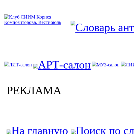
АРТ-салон
ЛИТ-салон
МУЗ-салон
ЛИ
РЕКЛАМА
На главную
Поиск по с