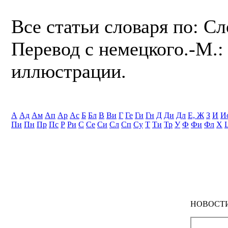
Все статьи словаря по: С
Перевод с немецкого.-М.: 
иллюстрации.
А
Ад
Ам
Ап
Ар
Ас
Б
Бл
В
Ви
Г
Ге
Ги
Гн
Д
Ди
Дл
Е, Ж
З
И
И
Пи
Пн
Пр
Пс
Р
Ри
С
Се
Си
Сл
Сп
Су
Т
Ти
Тр
У
Ф
Фи
Фл
Х
НОВОСТ