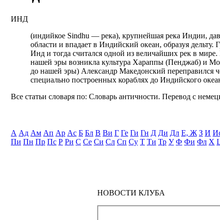
ИНД
(индийкое Sindhu — река), крупнейшая река Индии, дав
области и впадает в Индийский океан, образуя дельту.
Инд и тогда считался одной из величайших рек в мире.
нашей эры возникла культура Хараппы (Пенджаб) и Мо
до нашей эры) Александр Македонский переправился чер
специально построенных кораблях до Индийского океа
Все статьи словаря по: Словарь античности. Перевод с немецк
А
Ад
Ам
Ап
Ар
Ас
Б
Бл
В
Ви
Г
Ге
Ги
Гн
Д
Ди
Дл
Е, Ж
З
И
И
Пи
Пн
Пр
Пс
Р
Ри
С
Се
Си
Сл
Сп
Су
Т
Ти
Тр
У
Ф
Фи
Фл
Х
НОВОСТИ КЛУБА