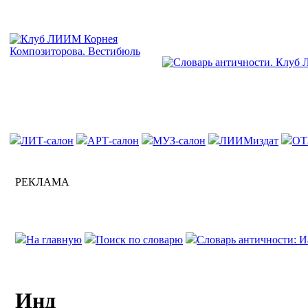
ЛИТ-салон
АРТ-салон
МУЗ-салон
ЛИИМиздат
ОТ
РЕКЛАМА
На главную
Поиск по словарю
Словарь античности: Иа
Инд