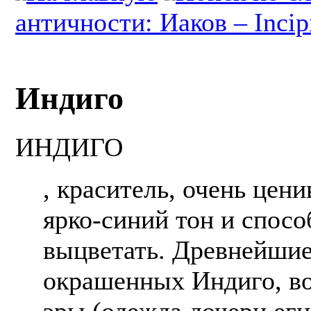
античности: Иаков – Incip
Индиго
ИНДИГО
, краситель, очень цен
ярко-синий тон и спосо
выцветать. Древнейшие
окрашенных Индиго, во
эры (одежда дочери еги