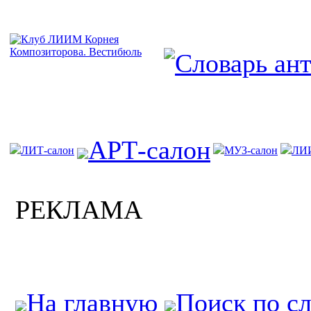
АРТ-салон
ЛИТ-салон
МУЗ-салон
ЛИ
РЕКЛАМА
На главную
Поиск по с