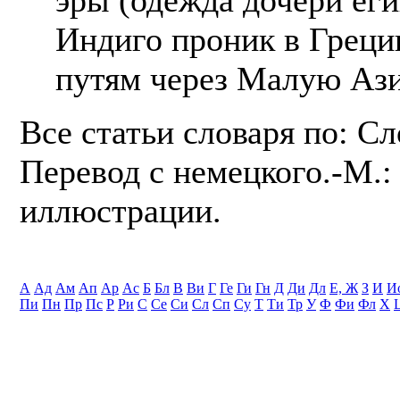
Индиго проник в Греци
путям через Малую Аз
Все статьи словаря по: С
Перевод с немецкого.-М.: 
иллюстрации.
А
Ад
Ам
Ап
Ар
Ас
Б
Бл
В
Ви
Г
Ге
Ги
Гн
Д
Ди
Дл
Е, Ж
З
И
И
Пи
Пн
Пр
Пс
Р
Ри
С
Се
Си
Сл
Сп
Су
Т
Ти
Тр
У
Ф
Фи
Фл
Х