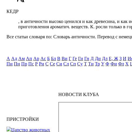
КЕДР
, в античности высоко ценился и как древесина, и как 
приготовления ароматич. веществ. К. росли только в г
Все статьи словаря по: Словарь античности. Перевод с немецк
А
Ад
Ам
Ап
Ар
Ас
Б
Бл
В
Ви
Г
Ге
Ги
Гн
Д
Ди
Дл
Е, Ж
З
И
И
Пи
Пн
Пр
Пс
Р
Ри
С
Се
Си
Сл
Сп
Су
Т
Ти
Тр
У
Ф
Фи
Фл
Х
НОВОСТИ КЛУБА
ПРИСТРОЙКИ
Царство животных