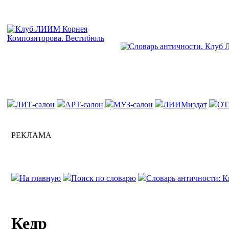
ЛИТ-салон
АРТ-салон
МУЗ-салон
ЛИИМиздат
ОТ
РЕКЛАМА
На главную
Поиск по словарю
Словарь античности: К
Кедр