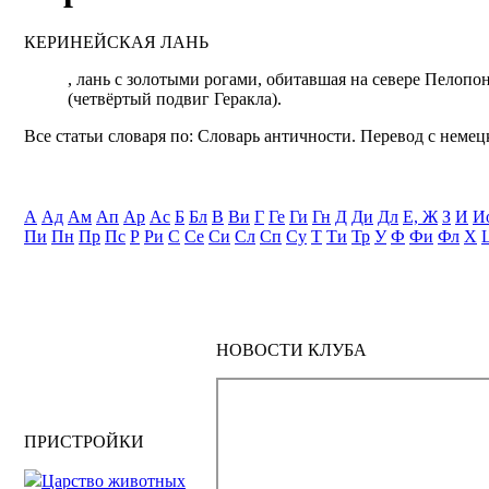
КЕРИНЕЙСКАЯ ЛАНЬ
, лань с золотыми рогами, обитавшая на севере Пелопо
(четвёртый подвиг Геракла).
Все статьи словаря по: Словарь античности. Перевод с немецк
А
Ад
Ам
Ап
Ар
Ас
Б
Бл
В
Ви
Г
Ге
Ги
Гн
Д
Ди
Дл
Е, Ж
З
И
И
Пи
Пн
Пр
Пс
Р
Ри
С
Се
Си
Сл
Сп
Су
Т
Ти
Тр
У
Ф
Фи
Фл
Х
НОВОСТИ КЛУБА
ПРИСТРОЙКИ
Царство животных