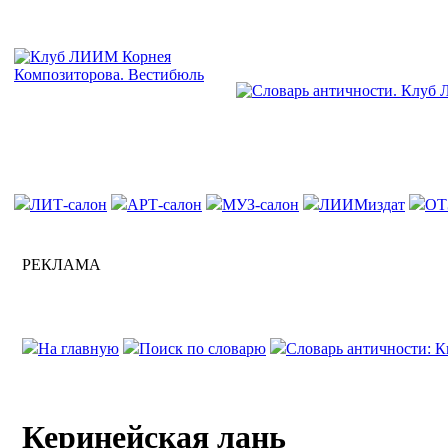
ЛИТ-салон
АРТ-салон
МУЗ-салон
ЛИИМиздат
ОТ
РЕКЛАМА
На главную
Поиск по словарю
Словарь античности: К
Керинейская лань