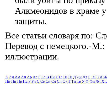
Алкмеонидов в храме у 
защиты.
Все статьи словаря по: С
Перевод с немецкого.-М.: 
иллюстрации.
А
Ад
Ам
Ап
Ар
Ас
Б
Бл
В
Ви
Г
Ге
Ги
Гн
Д
Ди
Дл
Е, Ж
З
И
И
Пи
Пн
Пр
Пс
Р
Ри
С
Се
Си
Сл
Сп
Су
Т
Ти
Тр
У
Ф
Фи
Фл
Х