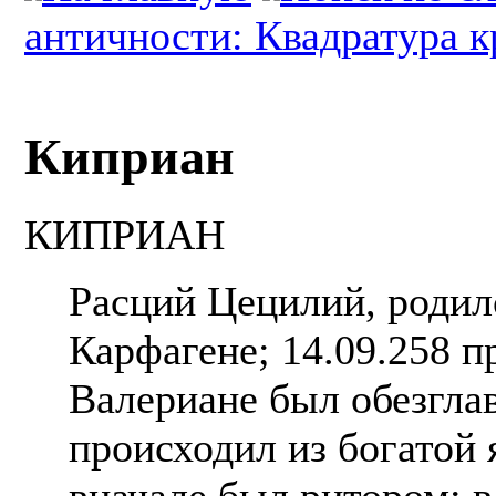
античности: Квадратура к
Киприан
КИПРИАН
Расций Цецилий, родил
Карфагене; 14.09.258 п
Валериане был обезгла
происходил из богатой 
вначале был ритором; в