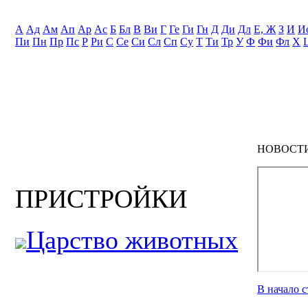
А
Ад
Ам
Ап
Ар
Ас
Б
Бл
В
Ви
Г
Ге
Ги
Гн
Д
Ди
Дл
Е, Ж
З
И
И
Пи
Пн
Пр
Пс
Р
Ри
С
Се
Си
Сл
Сп
Су
Т
Ти
Тр
У
Ф
Фи
Фл
Х
НОВОСТ
ПРИСТРОЙКИ
Царство животных
В начало 