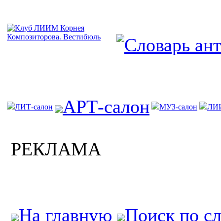
АРТ-салон
ЛИТ-салон
МУЗ-салон
ЛИ
РЕКЛАМА
На главную
Поиск по с