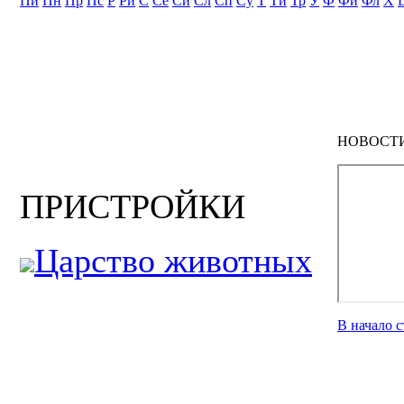
Пи
Пн
Пр
Пс
Р
Ри
С
Се
Си
Сл
Сп
Су
Т
Ти
Тр
У
Ф
Фи
Фл
Х
НОВОСТ
ПРИСТРОЙКИ
Царство животных
В начало 