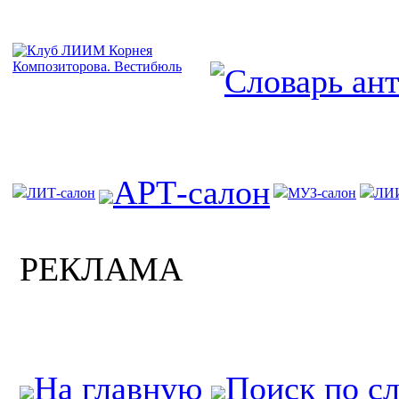
АРТ-салон
ЛИТ-салон
МУЗ-салон
ЛИ
РЕКЛАМА
На главную
Поиск по с