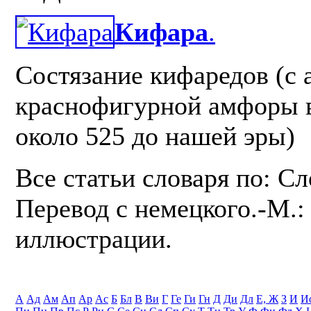
Кифара
.
Состязание кифаредов (с 
краснофигурной амфоры в
около 525 до нашей эры)
Все статьи словаря по: С
Перевод с немецкого.-М.: 
иллюстрации.
А
Ад
Ам
Ап
Ар
Ас
Б
Бл
В
Ви
Г
Ге
Ги
Гн
Д
Ди
Дл
Е, Ж
З
И
И