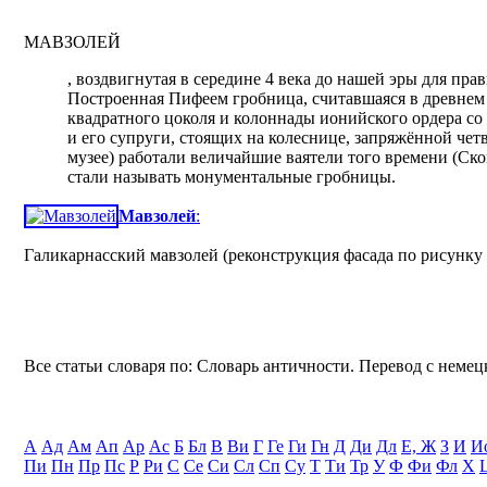
МАВЗОЛЕЙ
, воздвигнутая в середине 4 века до нашей эры для пр
Построенная Пифеем гробница, считавшаяся в древнем м
квадратного цоколя и колоннады ионийского ордера с
и его супруги, стоящих на колеснице, запряжённой чет
музее) работали величайшие ваятели того времени (Ск
стали называть монументальные гробницы.
Мавзолей
:
Галикарнасский мавзолей (реконструкция фасада по рисунку
Все статьи словаря по: Словарь античности. Перевод с немецк
А
Ад
Ам
Ап
Ар
Ас
Б
Бл
В
Ви
Г
Ге
Ги
Гн
Д
Ди
Дл
Е, Ж
З
И
И
Пи
Пн
Пр
Пс
Р
Ри
С
Се
Си
Сл
Сп
Су
Т
Ти
Тр
У
Ф
Фи
Фл
Х