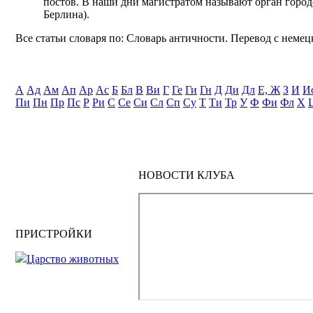
постов. В наши дни магистратом называют орган город
Берлина).
Все статьи словаря по: Словарь античности. Перевод с немецк
А
Ад
Ам
Ап
Ар
Ас
Б
Бл
В
Ви
Г
Ге
Ги
Гн
Д
Ди
Дл
Е, Ж
З
И
И
Пи
Пн
Пр
Пс
Р
Ри
С
Се
Си
Сл
Сп
Су
Т
Ти
Тр
У
Ф
Фи
Фл
Х
НОВОСТИ КЛУБА
ПРИСТРОЙКИ
Царство животных