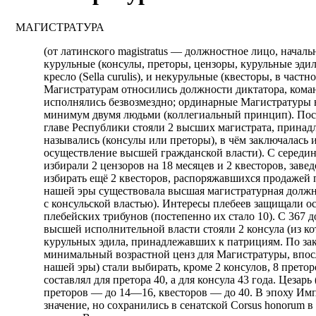
МАГИСТРАТУРА
(от латинского magistratus — должностное лицо, начал
курульные (консулы, преторы, цензоры, курульные эди
кресло (Sella curulis), и некурульные (квесторы, в час
Магистратурам относились должности диктатора, кома
исполнялись безвозмездно; ординарные Магистратуры в
минимум двумя людьми (коллегиальный принцип). Посл
главе Республики стояли 2 высших магистрата, принад
назывались (консулы или преторы), в чём заключалась 
осуществление высшей гражданской власти). С середин
избирали 2 цензоров на 18 месяцев и 2 квесторов, зав
избирать ещё 2 квесторов, распоряжавшихся продажей 
нашей эры существовала высшая магистратурная должност
с консульской властью). Интересы плебеев защищали о
плебейских трибунов (постепенно их стало 10). С 367 
высшей исполнительной власти стояли 2 консула (из ко
курульных эдила, принадлежавших к патрициям. По зак
минимальный возрастной ценз для Магистратуры, впос
нашей эры) стали выбирать, кроме 2 консулов, 8 прето
составлял для претора 40, а для консула 43 года. Цезар
преторов — до 14—16, квесторов — до 40. В эпоху Им
значение, но сохранились в сенатской Corsus honorum 