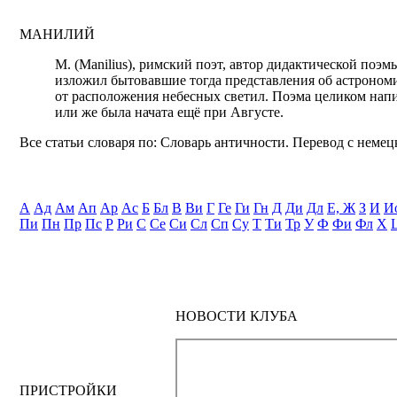
МАНИЛИЙ
М. (Manilius), римский поэт, автор дидактической поэм
изложил бытовавшие тогда представления об астрономи
от расположения небесных светил. Поэма целиком нап
или же была начата ещё при Августе.
Все статьи словаря по: Словарь античности. Перевод с немецк
А
Ад
Ам
Ап
Ар
Ас
Б
Бл
В
Ви
Г
Ге
Ги
Гн
Д
Ди
Дл
Е, Ж
З
И
И
Пи
Пн
Пр
Пс
Р
Ри
С
Се
Си
Сл
Сп
Су
Т
Ти
Тр
У
Ф
Фи
Фл
Х
НОВОСТИ КЛУБА
ПРИСТРОЙКИ