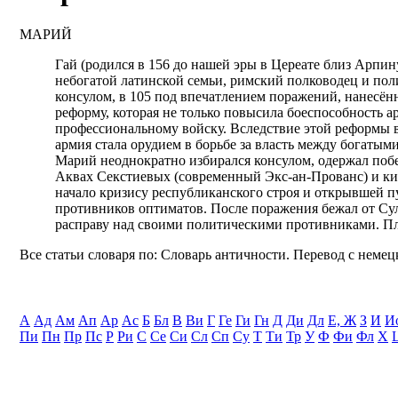
МАРИЙ
Гай (родился в 156 до нашей эры в Цереате близ Арпину
небогатой латинской семьи, римский полководец и пол
консулом, в 105 под впечатлением поражений, нанесё
реформу, которая не только повысила боеспособность а
профессиональному войску. Вследствие этой реформы 
армия стала орудием в борьбе за власть между богаты
Марий неоднократно избирался консулом, одержал побе
Аквах Секстиевых (современный Экс-ан-Прованс) и к
начало кризису республиканского строя и открывшей п
противников оптиматов. После поражения бежал от Сул
расправу над своими политическими противниками. П
Все статьи словаря по: Словарь античности. Перевод с немецк
А
Ад
Ам
Ап
Ар
Ас
Б
Бл
В
Ви
Г
Ге
Ги
Гн
Д
Ди
Дл
Е, Ж
З
И
И
Пи
Пн
Пр
Пс
Р
Ри
С
Се
Си
Сл
Сп
Су
Т
Ти
Тр
У
Ф
Фи
Фл
Х