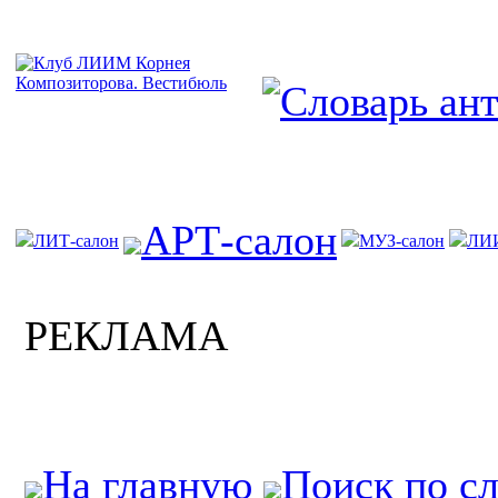
АРТ-салон
ЛИТ-салон
МУЗ-салон
ЛИ
РЕКЛАМА
На главную
Поиск по с