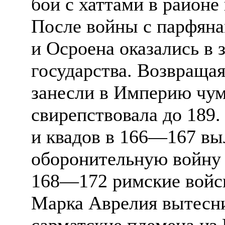
бои с хаттами в районе
После войны с парфян
и Осроена оказались в 
государства. Возвращая
занесли в Империю чум
свирепствовала до 189
и квадов в 166—167 вы
оборонительную войну 
168—172 римские войс
Марка Аврелия вытесни
сарматские племена из