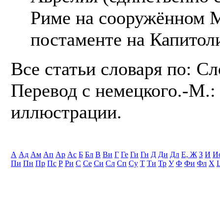
Риме на сооружённом 
постаменте на Капитол
Все статьи словаря по: С
Перевод с немецкого.-М.: 
иллюстрации.
А
Ад
Ам
Ап
Ар
Ас
Б
Бл
В
Ви
Г
Ге
Ги
Гн
Д
Ди
Дл
Е, Ж
З
И
И
Пи
Пн
Пр
Пс
Р
Ри
С
Се
Си
Сл
Сп
Су
Т
Ти
Тр
У
Ф
Фи
Фл
Х