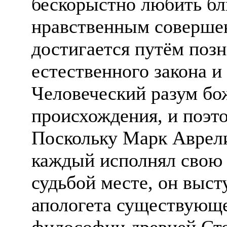
бескорыстно любить бл
нравственным совершен
достигается путём поз
естественного закона и 
Человеческий разум бо
происхождения, и поэт
Поскольку Марк Аврели
каждый исполнял свою 
судьбой месте, он выст
апологета существующе
философии древней Сто