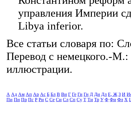
управления Империи сд
Libya inferior.
Все статьи словаря по: С
Перевод с немецкого.-М.: 
иллюстрации.
А
Ад
Ам
Ап
Ар
Ас
Б
Бл
В
Ви
Г
Ге
Ги
Гн
Д
Ди
Дл
Е, Ж
З
И
И
Пи
Пн
Пр
Пс
Р
Ри
С
Се
Си
Сл
Сп
Су
Т
Ти
Тр
У
Ф
Фи
Фл
Х