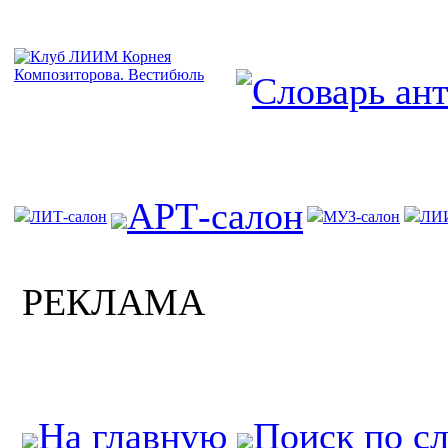
АРТ-салон
ЛИТ-салон
МУЗ-салон
ЛИ
РЕКЛАМА
На главную
Поиск по с