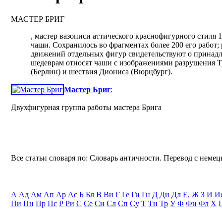
МАСТЕР БРИГ
, мастер вазописи аттического краснофигурного стиля 
чаши. Сохранилось во фрагментах более 200 его работ;
движений отдельных фигур свидетельствуют о принадл
шедеврам относят чаши с изображениями разрушения Т
(Берлин) и шествия Диониса (Вюрцбург).
Мастер Бриг
:
Двухфигурная группа работы мастера Брига
Все статьи словаря по: Словарь античности. Перевод с немецк
А
Ад
Ам
Ап
Ар
Ас
Б
Бл
В
Ви
Г
Ге
Ги
Гн
Д
Ди
Дл
Е, Ж
З
И
И
Пи
Пн
Пр
Пс
Р
Ри
С
Се
Си
Сл
Сп
Су
Т
Ти
Тр
У
Ф
Фи
Фл
Х