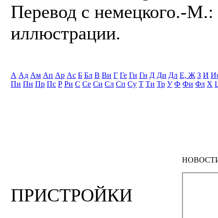
Перевод с немецкого.-М.: 
иллюстрации.
А
Ад
Ам
Ап
Ар
Ас
Б
Бл
В
Ви
Г
Ге
Ги
Гн
Д
Ди
Дл
Е, Ж
З
И
И
Пи
Пн
Пр
Пс
Р
Ри
С
Се
Си
Сл
Сп
Су
Т
Ти
Тр
У
Ф
Фи
Фл
Х
НОВОСТ
ПРИСТРОЙКИ