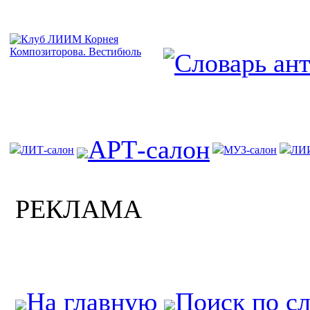
АРТ-салон
ЛИТ-салон
МУЗ-салон
ЛИ
РЕКЛАМА
На главную
Поиск по с