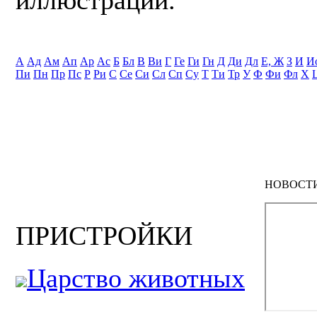
А
Ад
Ам
Ап
Ар
Ас
Б
Бл
В
Ви
Г
Ге
Ги
Гн
Д
Ди
Дл
Е, Ж
З
И
И
Пи
Пн
Пр
Пс
Р
Ри
С
Се
Си
Сл
Сп
Су
Т
Ти
Тр
У
Ф
Фи
Фл
Х
НОВОСТ
ПРИСТРОЙКИ
Царство животных