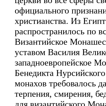
официального признани
христианства. Из Егип
распространилось по в
Византийское Монашес
уставом Василия Велико
западноевропейское М
Бенедикта Нурсийского 
монахов требовалось д
терпения, смирения, бе
для византийского Мон