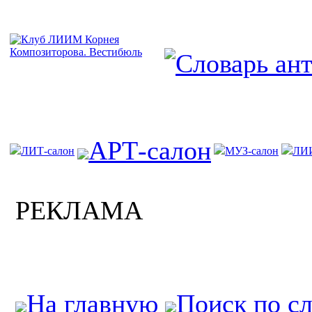
АРТ-салон
ЛИТ-салон
МУЗ-салон
ЛИ
РЕКЛАМА
На главную
Поиск по с