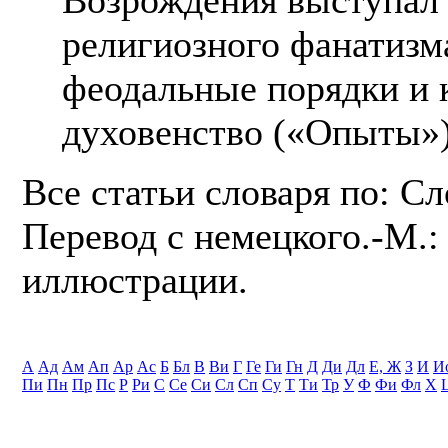
религиозного фанатизма
феодальные порядки и 
духовенство («Опыты»)
Все статьи словаря по: С
Перевод с немецкого.-М.: 
иллюстрации.
А
Ад
Ам
Ап
Ар
Ас
Б
Бл
В
Ви
Г
Ге
Ги
Гн
Д
Ди
Дл
Е, Ж
З
И
И
Пи
Пн
Пр
Пс
Р
Ри
С
Се
Си
Сл
Сп
Су
Т
Ти
Тр
У
Ф
Фи
Фл
Х