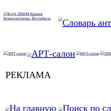
АРТ-салон
ЛИТ-салон
МУЗ-салон
ЛИ
РЕКЛАМА
На главную
Поиск по с