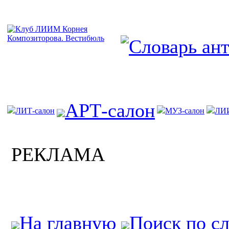
АРТ-салон
ЛИТ-салон
МУЗ-салон
ЛИ
РЕКЛАМА
На главную
Поиск по с