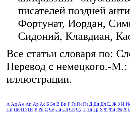
писателей поздней ант
Фортунат, Иордан, Сим
Сидоний, Клавдиан, Ка
Все статьи словаря по: С
Перевод с немецкого.-М.: 
иллюстрации.
А
Ад
Ам
Ап
Ар
Ас
Б
Бл
В
Ви
Г
Ге
Ги
Гн
Д
Ди
Дл
Е, Ж
З
И
И
Пи
Пн
Пр
Пс
Р
Ри
С
Се
Си
Сл
Сп
Су
Т
Ти
Тр
У
Ф
Фи
Фл
Х