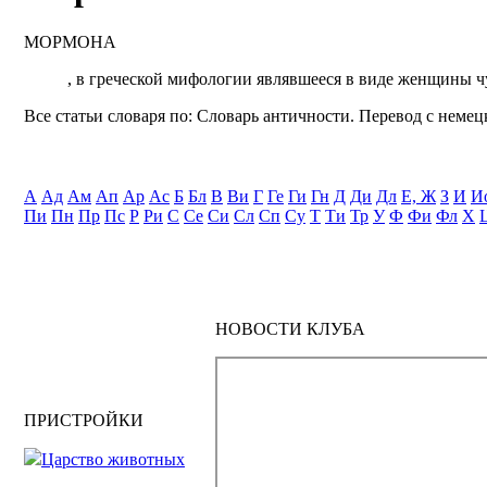
МОРМОНА
, в греческой мифологии являвшееся в виде женщины ч
Все статьи словаря по: Словарь античности. Перевод с немецк
А
Ад
Ам
Ап
Ар
Ас
Б
Бл
В
Ви
Г
Ге
Ги
Гн
Д
Ди
Дл
Е, Ж
З
И
И
Пи
Пн
Пр
Пс
Р
Ри
С
Се
Си
Сл
Сп
Су
Т
Ти
Тр
У
Ф
Фи
Фл
Х
НОВОСТИ КЛУБА
ПРИСТРОЙКИ
Царство животных