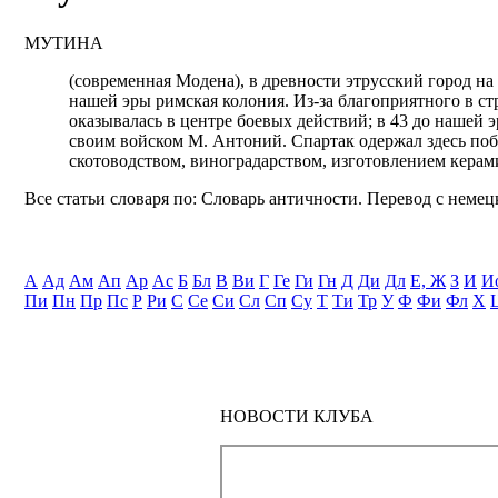
МУТИНА
(современная Модена), в древности этрусский город на
нашей эры римская колония. Из-за благоприятного в 
оказывалась в центре боевых действий; в 43 до нашей э
своим войском М. Антоний. Спартак одержал здесь по
скотоводством, виноградарством, изготовлением керам
Все статьи словаря по: Словарь античности. Перевод с немецк
А
Ад
Ам
Ап
Ар
Ас
Б
Бл
В
Ви
Г
Ге
Ги
Гн
Д
Ди
Дл
Е, Ж
З
И
И
Пи
Пн
Пр
Пс
Р
Ри
С
Се
Си
Сл
Сп
Су
Т
Ти
Тр
У
Ф
Фи
Фл
Х
НОВОСТИ КЛУБА