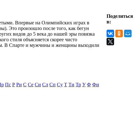
Поделиться
в:
детыми. Впервые на Олимпийских играх в
). Это произошло после того, как бегун
угих видов до 5 века до нашей эры повязка
кого стиля объясняется скорее чисто
нам. В Спарте и мужчины и женщины выходили
Пр
Пс
Р
Ри
С
Се
Си
Сл
Сп
Су
Т
Ти
Тр
У
Ф
Фи