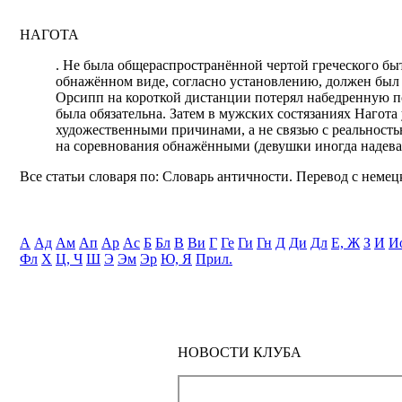
НАГОТА
. Не была общераспространённой чертой греческого бы
обнажённом виде, согласно установлению, должен был 
Орсипп на короткой дистанции потерял набедренную по
была обязательна. Затем в мужских состязаниях Нагота 
художественными причинами, а не связью с реальнос
на соревнования обнажёнными (девушки иногда надева
Все статьи словаря по: Словарь античности. Перевод с немецк
А
Ад
Ам
Ап
Ар
Ас
Б
Бл
В
Ви
Г
Ге
Ги
Гн
Д
Ди
Дл
Е, Ж
З
И
И
Фл
Х
Ц, Ч
Ш
Э
Эм
Эр
Ю, Я
Прил.
НОВОСТИ КЛУБА