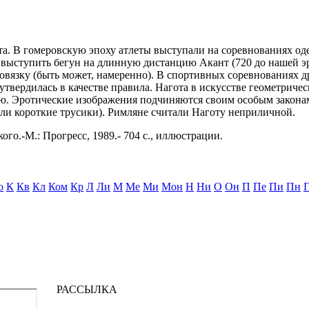
та. В гомеровскую эпоху атлеты выступали на соревнованиях о
выступить бегун на длинную дистанцию Акант (720 до нашей эры
вязку (быть может, намеренно). В спортивных соревнованиях др
утвердилась в качестве правила. Нагота в искусстве геометричес
тью. Эротические изображения подчиняются своим особым зако
ли короткие трусики). Римляне считали Наготу неприличной.
ого.-М.: Прогресс, 1989.- 704 с., иллюстрации.
о
К
Кв
Кл
Ком
Кр
Л
Ли
М
Ме
Ми
Мон
Н
Ни
О
Он
П
Пе
Пи
Пн
РАССЫЛКА