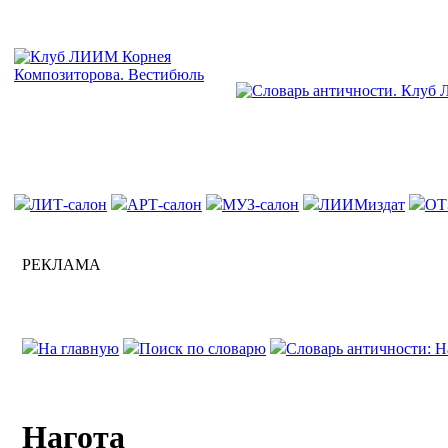
ЛИТ-салон
АРТ-салон
МУЗ-салон
ЛИИМиздат
ОТ
РЕКЛАМА
На главную
Поиск по словарю
Словарь античности: Н
Нагота