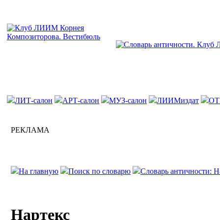
ЛИТ-салон
АРТ-салон
МУЗ-салон
ЛИИМиздат
ОТ
РЕКЛАМА
На главную
Поиск по словарю
Словарь античности: Н
Нартекс