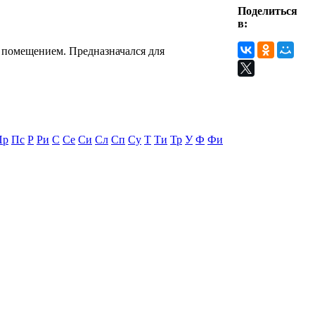
Поделиться
в:
 помещением. Предназначался для
Пр
Пс
Р
Ри
С
Се
Си
Сл
Сп
Су
Т
Ти
Тр
У
Ф
Фи