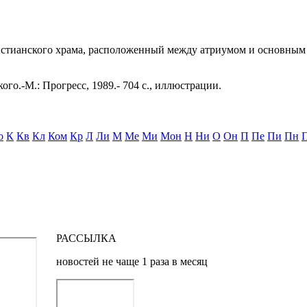
христианского храма, расположенный между атриумом и основным
ого.-М.: Прогресс, 1989.- 704 с., иллюстрации.
о
К
Кв
Кл
Ком
Кр
Л
Ли
М
Ме
Ми
Мон
Н
Ни
О
Он
П
Пе
Пи
Пн
РАССЫЛКА
новостей не чаще 1 раза в месяц