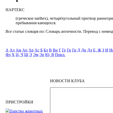
НАРТЕКС
(греческое narthex), четырёхугольный притвор ранне
пребывания кающихся.
Все статьи словаря по: Словарь античности. Перевод с немецк
А
Ад
Ам
Ап
Ар
Ас
Б
Бл
В
Ви
Г
Ге
Ги
Гн
Д
Ди
Дл
Е, Ж
З
И
И
Фл
Х
Ц, Ч
Ш
Э
Эм
Эр
Ю, Я
Прил.
НОВОСТИ КЛУБА
ПРИСТРОЙКИ
Царство животных