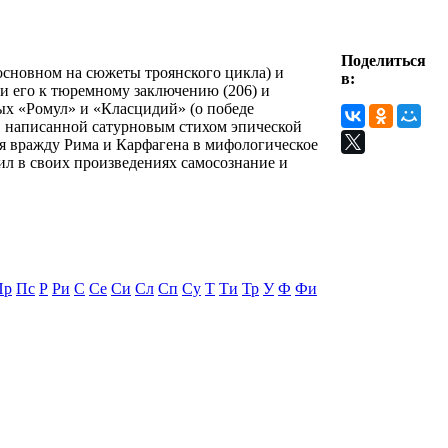
Поделиться
 основном на сюжеты троянского цикла) и
в:
и его к тюремному заключению (206) и
х «Ромул» и «Класцидий» (о победе
в написанной сатурновым стихом эпической
уя вражду Рима и Карфагена в мифологическое
л в своих произведениях самосознание и
Пр
Пс
Р
Ри
С
Се
Си
Сл
Сп
Су
Т
Ти
Тр
У
Ф
Фи