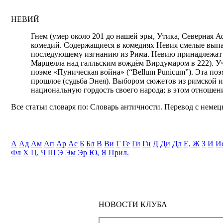
НЕВИЙ
Гнем (умер около 201 до нашей эры, Утика, Северная А
комедий. Содержащиеся в комедиях Невия смелые выпад
последующему изгнанию из Рима. Невию принадлежат п
Марцелла над галльским вождём Вирдумаром в 222). У
поэме «Пуническая война» (“Bellum Punicum”). Эта по
прошлое (судьба Энея). Выбором сюжетов из римской 
национальную гордость своего народа; в этом отношени
Все статьи словаря по: Словарь античности. Перевод с немецк
А
Ад
Ам
Ап
Ар
Ас
Б
Бл
В
Ви
Г
Ге
Ги
Гн
Д
Ди
Дл
Е, Ж
З
И
И
Фл
Х
Ц, Ч
Ш
Э
Эм
Эр
Ю, Я
Прил.
НОВОСТИ КЛУБА