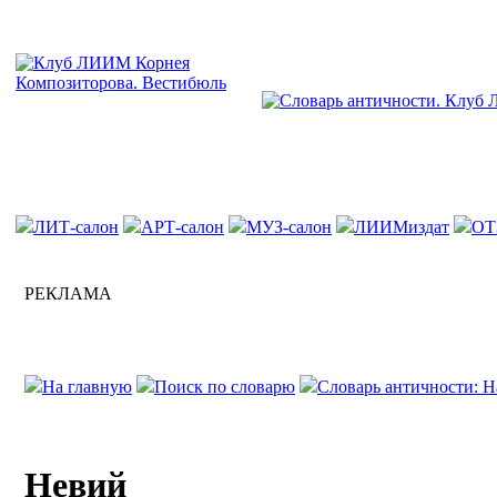
ЛИТ-салон
АРТ-салон
МУЗ-салон
ЛИИМиздат
ОТ
РЕКЛАМА
На главную
Поиск по словарю
Словарь античности: Н
Невий