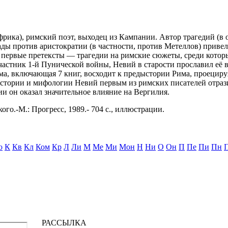
фрика), римский поэт, выходец из Кампании. Автор трагедий (в
ы против аристократии (в частности, против Метеллов) привел
ервые претексты — трагедии на римские сюжеты, среди которы
частник 1-й Пунической войны, Невий в старости прославил её 
эма, включающая 7 книг, восходит к предыстории Рима, проецир
истории и мифологии Невий первым из римских писателей отрази
и он оказал значительное влияние на Вергилия.
ого.-М.: Прогресс, 1989.- 704 с., иллюстрации.
о
К
Кв
Кл
Ком
Кр
Л
Ли
М
Ме
Ми
Мон
Н
Ни
О
Он
П
Пе
Пи
Пн
РАССЫЛКА