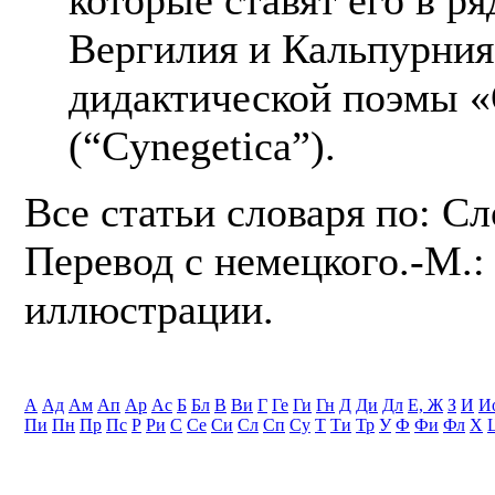
Вергилия и Кальпурния
дидактической поэмы «
(“Cynegetica”).
Все статьи словаря по: С
Перевод с немецкого.-М.: 
иллюстрации.
А
Ад
Ам
Ап
Ар
Ас
Б
Бл
В
Ви
Г
Ге
Ги
Гн
Д
Ди
Дл
Е, Ж
З
И
И
Пи
Пн
Пр
Пс
Р
Ри
С
Се
Си
Сл
Сп
Су
Т
Ти
Тр
У
Ф
Фи
Фл
Х