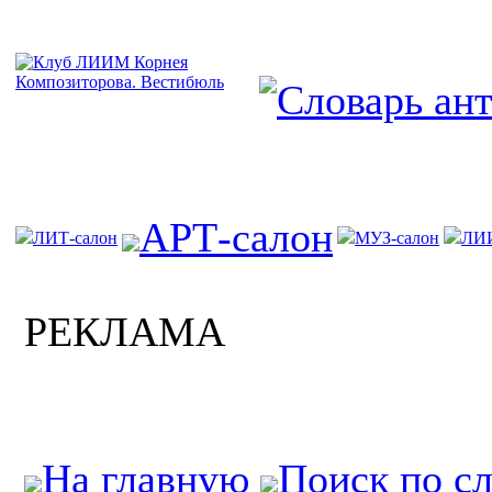
АРТ-салон
ЛИТ-салон
МУЗ-салон
ЛИ
РЕКЛАМА
На главную
Поиск по с