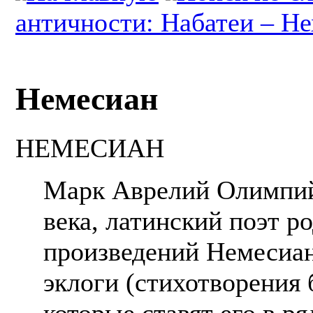
античности: Набатеи – Не
Немесиан
НЕМЕСИАН
Марк Аврелий Олимпий 
века, латинский поэт р
произведений Немесиан
эклоги (стихотворения 
которые ставят его в р