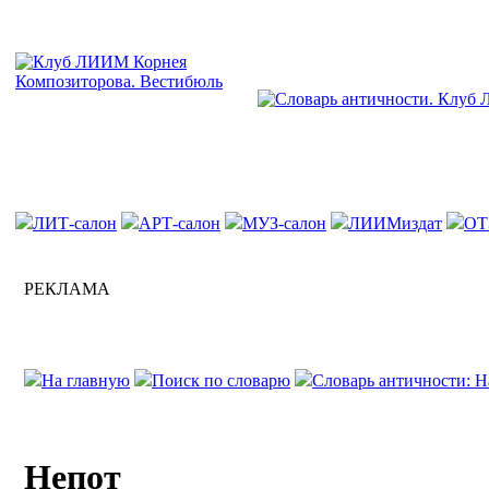
ЛИТ-салон
АРТ-салон
МУЗ-салон
ЛИИМиздат
ОТ
РЕКЛАМА
На главную
Поиск по словарю
Словарь античности: Н
Непот