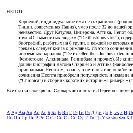
НЕПОТ
Корнелий, индивидуальное имя не сохранилось (родилс
Тицин, современная Павия), умер после 32 до нашей э
неизвестно. Друг Катулла, Цицерона, Аттика, Непот о
труд «О знаменитых людях» (“De illustribus viris”), со
биографий, разбитых на 8 групп, в каждой из которых 
грекам), следует книга о римлянах. Из этого сочинен
иноземных народов» (“De excellentibus ducibus exterar
Фемистокла, Алкивиада, Ганнибала и прочих). Из книги «
дошли биографии Катона Старшего и Аттика (наиболее 
приводимые Непотом, зачастую неточны или ошибочны.
сочинения Неопта приобрели популярность и издавна 
(“Chronica”) и сборник коротких историй «Примеры» (“
Все статьи словаря по: Словарь античности. Перевод с немецк
А
Ад
Ам
Ап
Ар
Ас
Б
Бл
В
Ви
Г
Ге
Ги
Гн
Д
Ди
Дл
Е, Ж
З
И
И
Пи
Пн
Пр
Пс
Р
Ри
С
Се
Си
Сл
Сп
Су
Т
Ти
Тр
У
Ф
Фи
Фл
Х